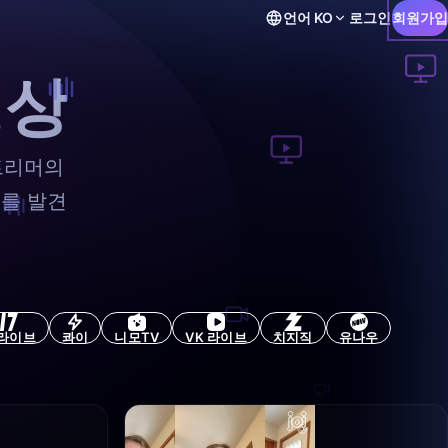
언어
KO
로그인
회원가입
영상
트리머의
를 발견
7라이브
콰이
니모TV
VK 라이브
치지직
유나우