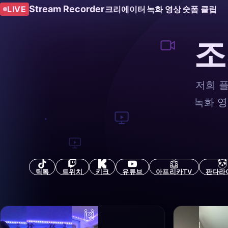
Stream Recorder
LIVE
크리에이터
녹화 영상
숏폼 클립
조
저희 
녹화 
틱톡
트위치
키크
유튜브
아프리카TV
판다라