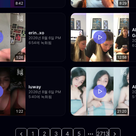
8:42
8:29
A
erin..xo
G
2026년 8월 6일 PM
2
6:54에 녹화됨
6
1:26
12:58
luway
A
2026년 8월 6일 PM
2
5:40에 녹화됨
5
1:22
21:20
1
2
3
4
5
2713