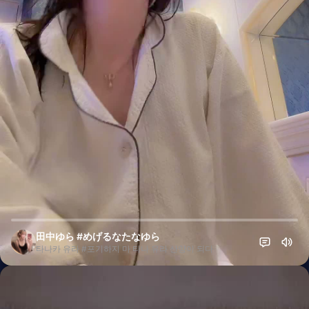
田中ゆら #めげるなたなゆら
타나카 유라 #포기하지 마 타나 유라 산양이 되다