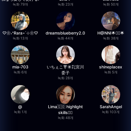
녹화 79개
녹화 23개
녹화 50개
♡❀˖⁺Rara⋆˙⊹❀♡
dreamsblueberry2.0
H@NNI🌟❤️‍🔥🌟
녹화 13개
녹화 44개
녹화 38개
mia-703
いちぇこ👘☀️㌠宮川
shineplacex
녹화 6개
녹화 5개
委子
녹화 28개
@
Lima🇸🇴 highlight
SarahAngel
녹화 1개
녹화 103개
skills✌🏽
녹화 48개