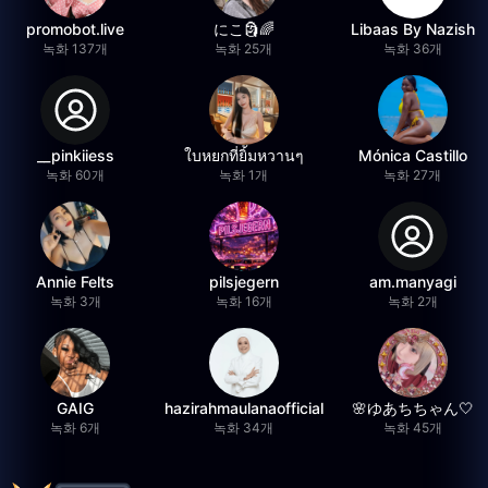
promobot.live
にこ🗿🌈
Libaas By Nazish
녹화 137개
녹화 25개
녹화 36개
__pinkiiess
ใบหยกที่ยิ้มหวานๆ
Mónica Castillo
녹화 60개
녹화 1개
녹화 27개
Annie Felts
pilsjegern
am.manyagi
녹화 3개
녹화 16개
녹화 2개
GAIG
hazirahmaulanaofficial
🌸ゆあちちゃん🤍
녹화 6개
녹화 34개
녹화 45개