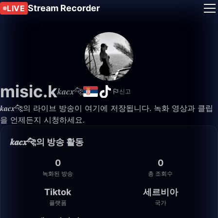
Stream Recorder
LIVE
misic.k
𝒌𝒂𝒄𝒙🐆
신고
𝒌𝒂𝒄𝒙🐆의 라이브 방송이 여기에 저장됩니다. 녹화 영상과 클립
을 언제든지 시청하세요.
𝒌𝒂𝒄𝒙🐆의 방송 활동
0
0
녹화된 방송
총 조회수
Tiktok
세르비아
플랫폼
국가