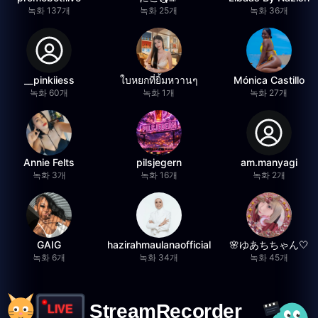
녹화 137개
녹화 25개
녹화 36개
__pinkiiess
ใบหยกที่ยิ้มหวานๆ
Mónica Castillo
녹화 60개
녹화 1개
녹화 27개
Annie Felts
pilsjegern
am.manyagi
녹화 3개
녹화 16개
녹화 2개
GAIG
hazirahmaulanaofficial
🌸ゆあちちゃん🤍
녹화 6개
녹화 34개
녹화 45개