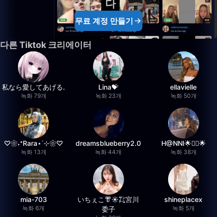
다
무료 계정 만들기
다른 Tiktok 크리에이터
私なら愛してあげる.
Lina💝
ellavielle
녹화 79개
녹화 23개
녹화 50개
♡❀˖⁺Rara⋆˙⊹❀♡
dreamsblueberry2.0
H@NNI🌟❤️‍🔥🌟
녹화 13개
녹화 44개
녹화 38개
mia-703
いちぇこ👘☀️㌠宮川
shineplacex
녹화 6개
녹화 5개
委子