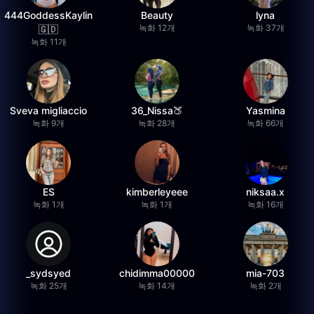
444GoddessKaylin
Beauty
lyna
녹화 12개
녹화 37개
🇬🇩
녹화 11개
Sveva migliaccio
36_Nissa🍑
Yasmina
녹화 9개
녹화 28개
녹화 66개
ES
kimberleyeee
niksaa.x
녹화 1개
녹화 1개
녹화 16개
_sydsyed
chidimma00000
mia-703
녹화 25개
녹화 14개
녹화 2개