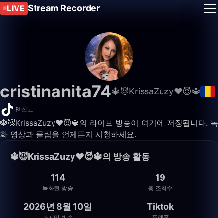
Stream Recorder
LIVE
cristinanita74
🔱😈KrissaZuzy❤️😈🔱
신고
🔱😈KrissaZuzy❤️😈🔱의 라이브 방송이 여기에 저장됩니다. 녹
화 영상과 클립을 언제든지 시청하세요.
🔱😈KrissaZuzy❤️😈🔱의 방송 활동
114
19
녹화된 방송
총 조회수
2026년 8월 10일
Tiktok
마지막 방송
플랫폼