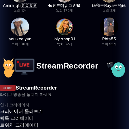
Amira_qtr🇩🇿🇶🇦
🐇요코미よコミ🐿
🎱🐆🪽Raya🪽🐆🎱
녹화 1개
녹화 179개
녹화 2개
seulkee yun
loly.shop01
Rhts55
녹화 130개
녹화 32개
녹화 92개
StreamRecorder
LIVE
라이브 방송을 놓치지 마세요
인기 크리에이터
크리에이터 둘러보기
틱톡 크리에이터
트위치 크리에이터