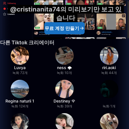
@cristinanita74의 미리보기만 보고 있
습니다
무료 계정 만들기
다른 Tiktok 크리에이터
Luvya
ness 🌩️
riri.aoki
녹화 72개
녹화 10개
녹화 44개
Regina naturii 1
Destiney 🌹
녹화 124개
녹화 39개
녹화 1개