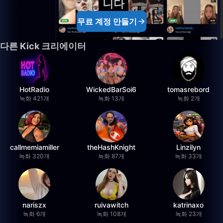
니다
무료 계정 만들기
다른 Kick 크리에이터
HotRadio
WickedBarSoi6
tomasrebord
녹화 421개
녹화 13개
녹화 2개
callmemiamiller
theHashKnight
Linzilyn
녹화 320개
녹화 87개
녹화 33개
nariszx
ruivawitch
katrinaxo
녹화 6개
녹화 108개
녹화 23개