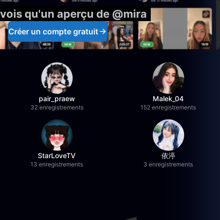
 vois qu'un aperçu de @mira
Créer un compte gratuit
pair_praew
Malek_04
32 enregistrements
152 enregistrements
StarLoveTV
依渟
13 enregistrements
3 enregistrements