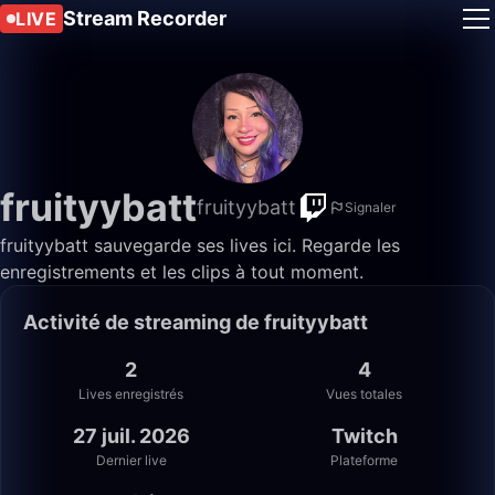
Stream Recorder
LIVE
fruityybatt
fruityybatt
Signaler
fruityybatt sauvegarde ses lives ici. Regarde les
enregistrements et les clips à tout moment.
Activité de streaming de fruityybatt
2
4
Lives enregistrés
Vues totales
27 juil. 2026
Twitch
Dernier live
Plateforme