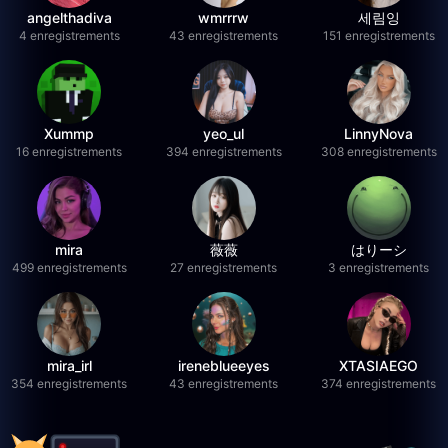
angelthadiva
wmrrrw
세림잉
4 enregistrements
43 enregistrements
151 enregistrements
Xummp
yeo_ul
LinnyNova
16 enregistrements
394 enregistrements
308 enregistrements
mira
薇薇
はりーシ
499 enregistrements
27 enregistrements
3 enregistrements
mira_irl
ireneblueeyes
XTASIAEGO
354 enregistrements
43 enregistrements
374 enregistrements