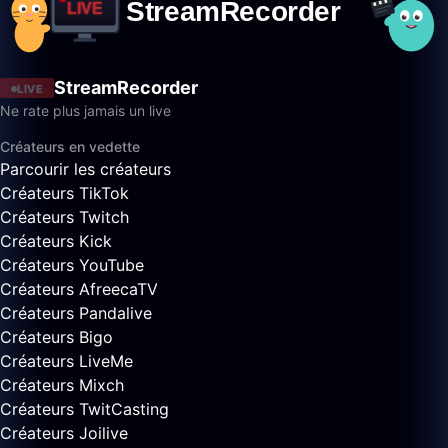
StreamRecorder
LIVE
Ne rate plus jamais un live
Créateurs en vedette
Parcourir les créateurs
Créateurs TikTok
Créateurs Twitch
Créateurs Kick
Créateurs YouTube
Créateurs AfreecaTV
Créateurs Pandalive
Créateurs Bigo
Créateurs LiveMe
Créateurs Mixch
Créateurs TwitCasting
Créateurs Joilive