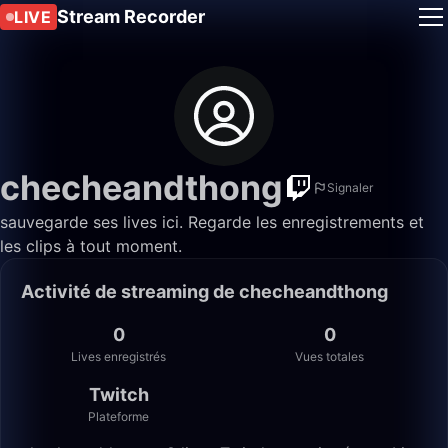
Stream Recorder
LIVE
checheandthong
Signaler
sauvegarde ses lives ici. Regarde les enregistrements et
les clips à tout moment.
Activité de streaming de checheandthong
0
0
Lives enregistrés
Vues totales
Twitch
Plateforme