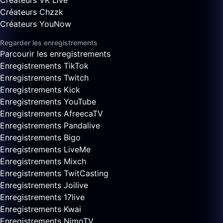
Créateurs VK Live
Créateurs Chzzk
Créateurs YouNow
Regarder les enregistrements
Parcourir les enregistrements
Enregistrements TikTok
Enregistrements Twitch
Enregistrements Kick
Enregistrements YouTube
Enregistrements AfreecaTV
Enregistrements Pandalive
Enregistrements Bigo
Enregistrements LiveMe
Enregistrements Mixch
Enregistrements TwitCasting
Enregistrements Joilive
Enregistrements 17live
Enregistrements Kwai
Enregistrements NimoTV