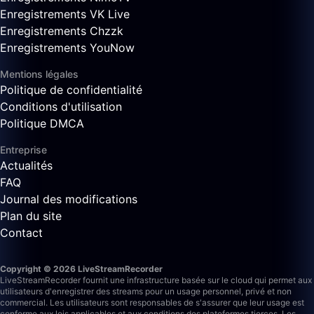
Enregistrements VK Live
Enregistrements Chzzk
Enregistrements YouNow
Mentions légales
Politique de confidentialité
Conditions d'utilisation
Politique DMCA
Entreprise
Actualités
FAQ
Journal des modifications
Plan du site
Contact
Copyright © 2026 LiveStreamRecorder
LiveStreamRecorder fournit une infrastructure basée sur le cloud qui permet aux
utilisateurs d'enregistrer des streams pour un usage personnel, privé et non
commercial. Les utilisateurs sont responsables de s'assurer que leur usage est
conforme aux lois applicables et aux conditions des plateformes tierces.
Les