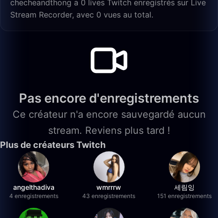
checheandthong a 0 lives Twitch enregistrés sur Live
Stream Recorder, avec 0 vues au total.
Pas encore d'enregistrements
Ce créateur n'a encore sauvegardé aucun
stream. Reviens plus tard !
Plus de créateurs Twitch
angelthadiva
wmrrrw
세림잉
4 enregistrements
43 enregistrements
151 enregistrements