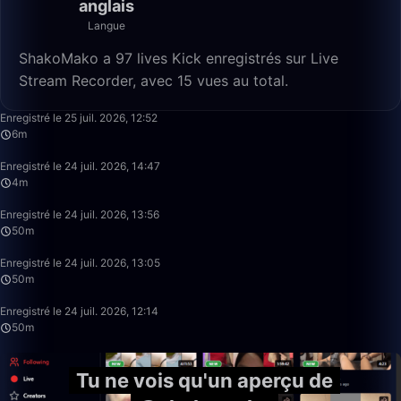
anglais
Langue
ShakoMako a 97 lives Kick enregistrés sur Live
Stream Recorder, avec 15 vues au total.
6:08
Enregistré le 25 juil. 2026, 12:52
6m
4:09
Enregistré le 24 juil. 2026, 14:47
4m
50:00
Enregistré le 24 juil. 2026, 13:56
50m
50:00
Enregistré le 24 juil. 2026, 13:05
50m
50:00
Enregistré le 24 juil. 2026, 12:14
50m
Tu ne vois qu'un aperçu de