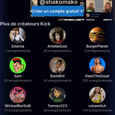
@shakomako
Créer un compte gratuit
Plus de créateurs Kick
Edanna
Ameliadusk
BurgerPlanet
1 enregistrements
45 enregistrements
3 enregistrements
Sam
BaddBrii
DeenTheGreat
35 enregistrements
54 enregistrements
353 enregistrements
WickedBarSoi6
Tomoyo123
ruivawitch
14 enregistrements
28 enregistrements
114 enregistrements