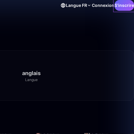
Langue
FR
Connexion
S'inscrire
anglais
Langue
1:00:11
2:28:36