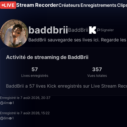
Stream Recorder
LIVE
Créateurs
Enregistrements
Clip
baddbrii
BaddBrii
Signaler
BaddBrii sauvegarde ses lives ici. Regarde les
Activité de streaming de BaddBrii
57
357
Lives enregistrés
Vues totales
BaddBrii a 57 lives Kick enregistrés sur Live Stream Rec
Enregistré le 7 août 2026, 20:37
4m
1
Enregistré le 7 août 2026, 15:22
6m
1