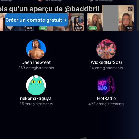
ois qu'un aperçu de @baddbrii
Créer un compte gratuit
DeenTheGreat
WickedBarSoi6
353 enregistrements
14 enregistrements
nekomakaguya
HotRadio
35 enregistrements
423 enregistrements