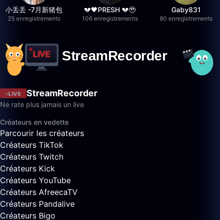
小丢丢 -7月新猪包
💔🖤PRESH 💔🥹
Gaby831
25 enregistrements
106 enregistrements
80 enregistrements
StreamRecorder
LIVE
Ne rate plus jamais un live
Créateurs en vedette
Parcourir les créateurs
Créateurs TikTok
Créateurs Twitch
Créateurs Kick
Créateurs YouTube
Créateurs AfreecaTV
Créateurs Pandalive
Créateurs Bigo