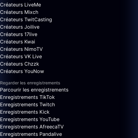
Créateurs LiveMe
Créateurs Mixch
Créateurs TwitCasting
Créateurs Joilive
Créateurs 17live
Créateurs Kwai
Créateurs NimoTV
Créateurs VK Live
Créateurs Chzzk
Créateurs YouNow
Regarder les enregistrements
Parcourir les enregistrements
Enregistrements TikTok
Enregistrements Twitch
Enregistrements Kick
Enregistrements YouTube
Enregistrements AfreecaTV
Enregistrements Pandalive