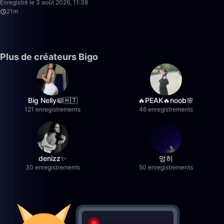
Enregistré le 3 août 2026, 11:38
21m
Plus de créateurs Bigo
Big Nelly🛀🇭🇹
🔥PEAK🔥noob🌸
121 enregistrements
46 enregistrements
denizz✨
멍히
30 enregistrements
50 enregistrements