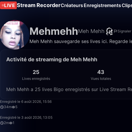
Stream Recorder
LIVE
Créateurs
Enregistrements
Clip
Mehmehh
Meh Mehh
Signaler
Meh Mehh sauvegarde ses lives ici. Regarde le
Activité de streaming de Meh Mehh
25
43
Lives enregistrés
Vues totales
Meh Mehh a 25 lives Bigo enregistrés sur Live Stream Re
Enregistré le 6 août 2026, 15:56
34m
5
Enregistré le 3 août 2026, 13:05
2m
1