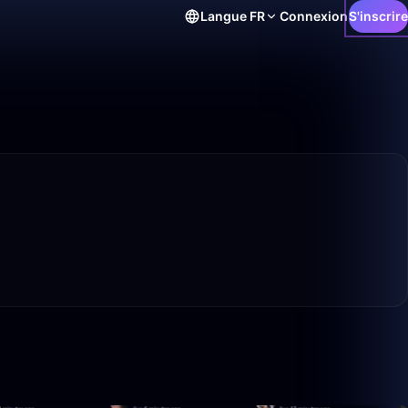
Langue
FR
Connexion
S'inscrire
19:08
3:34