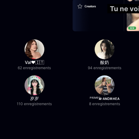
Tu ne v
Val❤️🇮🇹
酸奶
62 enregistrements
94 enregistrements
岁岁
ᴾᴿᴵᴹᴱ💫ᴀɴᴅʀʜᴇᴀ
110 enregistrements
8 enregistrements