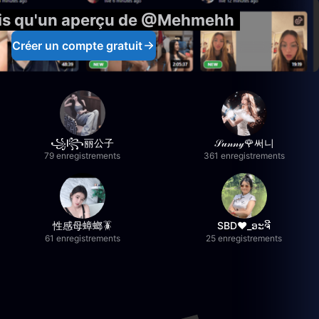
ois qu'un aperçu de @Mehmehh
Créer un compte gratuit
꧁l꧂丽公子
𝒮𝓊𝓃𝓃𝓎🌹써니
79 enregistrements
361 enregistrements
性感母蟑螂🪳
SBD❤️_ອະຈີ
61 enregistrements
25 enregistrements