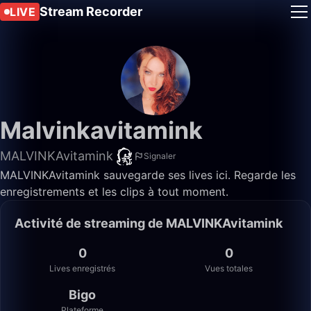
Stream Recorder
LIVE
Malvinkavitamink
MALVINKAvitamink
Signaler
MALVINKAvitamink sauvegarde ses lives ici. Regarde les
enregistrements et les clips à tout moment.
Activité de streaming de MALVINKAvitamink
0
0
Lives enregistrés
Vues totales
Bigo
Plateforme