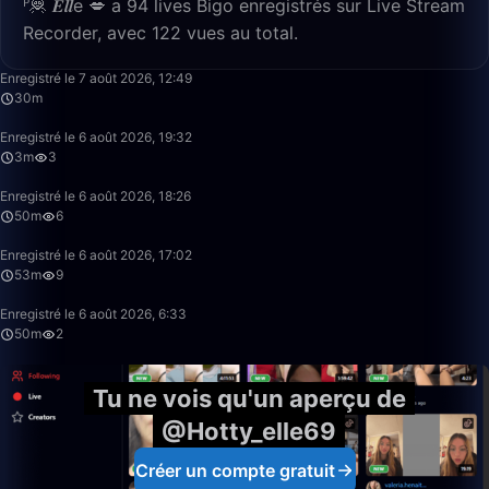
ᴾ🦧 𝑬𝒍𝒍e 💋 a 94 lives Bigo enregistrés sur Live Stream
Recorder, avec 122 vues au total.
30:16
Enregistré le 7 août 2026, 12:49
30m
3:44
Enregistré le 6 août 2026, 19:32
3m
3
50:00
Enregistré le 6 août 2026, 18:26
50m
6
53:42
Enregistré le 6 août 2026, 17:02
53m
9
50:00
Enregistré le 6 août 2026, 6:33
50m
2
Tu ne vois qu'un aperçu de
@Hotty_elle69
Créer un compte gratuit