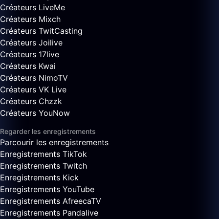
Créateurs LiveMe
Créateurs Mixch
Créateurs TwitCasting
Créateurs Joilive
Créateurs 17live
Créateurs Kwai
Créateurs NimoTV
Créateurs VK Live
Créateurs Chzzk
Créateurs YouNow
Regarder les enregistrements
Parcourir les enregistrements
Enregistrements TikTok
Enregistrements Twitch
Enregistrements Kick
Enregistrements YouTube
Enregistrements AfreecaTV
Enregistrements Pandalive