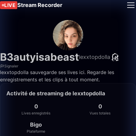
Stream Recorder
LIVE
B3autyisabeast
lexxtopdolla
Signaler
lexxtopdolla sauvegarde ses lives ici. Regarde les
enregistrements et les clips à tout moment.
Activité de streaming de lexxtopdolla
0
0
Lives enregistrés
Vues totales
Bigo
Plateforme