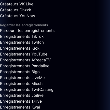
Créateurs VK Live
Créateurs Chzzk
Créateurs YouNow
Regarder les enregistrements
Parcourir les enregistrements
Enregistrements TikTok
Enregistrements Twitch
Enregistrements Kick
Enregistrements YouTube
Enregistrements AfreecaTV
Enregistrements Pandalive
Enregistrements Bigo
Enregistrements LiveMe
Enregistrements Mixch
Enregistrements TwitCasting
Enregistrements Joilive
Enregistrements 17live
Enregistrements Kwai