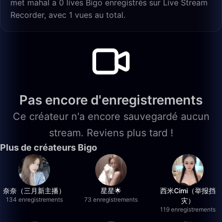
met mahal a 0 lives Bigo enregistrés sur Live Stream
Recorder, avec 1 vues au total.
Pas encore d'enregistrements
Ce créateur n'a encore sauvegardé aucun
stream. Reviens plus tard !
Plus de créateurs Bigo
奈奈（三月新主播）
星星🌟
西米Cimi（举报挡
134 enregistrements
73 enregistrements
灾）
119 enregistrements