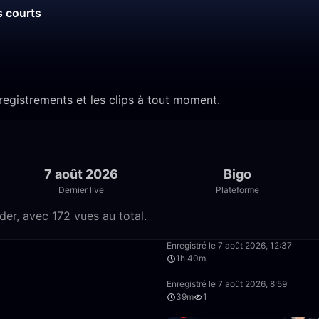
s courts
registrements et les clips à tout moment.
7 août 2026
Bigo
Dernier live
Plateforme
der, avec 172 vues au total.
37:44
Enregistré le 7 août 2026, 12:37
1h 40m
10:26
Enregistré le 7 août 2026, 8:59
39m
1
1:59:50