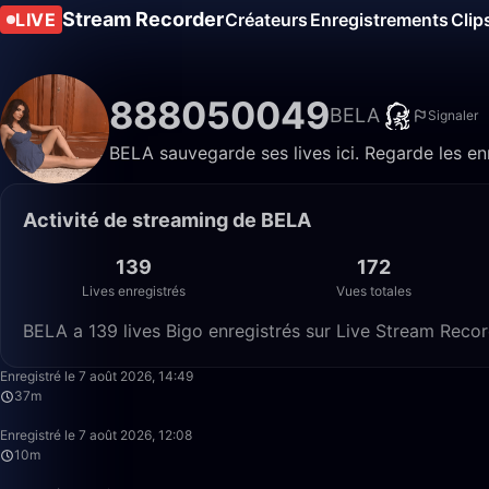
Stream Recorder
LIVE
Créateurs
Enregistrements
Clip
888050049
BELA
Signaler
BELA sauvegarde ses lives ici. Regarde les en
Activité de streaming de BELA
139
172
Lives enregistrés
Vues totales
BELA a 139 lives Bigo enregistrés sur Live Stream Recor
Enregistré le 7 août 2026, 14:49
37m
Enregistré le 7 août 2026, 12:08
10m