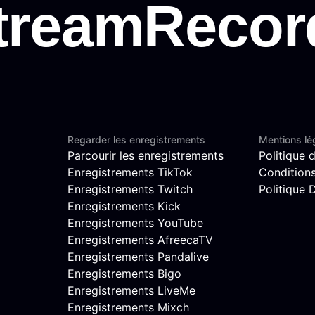
Regarder les enregistrements
Mentions lé
Parcourir les enregistrements
Politique d
Enregistrements TikTok
Conditions 
Enregistrements Twitch
Politique
Enregistrements Kick
Enregistrements YouTube
Enregistrements AfreecaTV
Enregistrements Pandalive
Enregistrements Bigo
Enregistrements LiveMe
Enregistrements Mixch