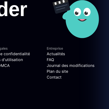
gales
Entreprise
e confidentialité
Actualités
d'utilisation
FAQ
 DMCA
Journal des modifications
Plan du site
Contact