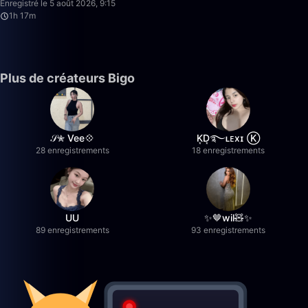
Enregistré le 5 août 2026, 9:15
1h 17m
Plus de créateurs Bigo
𝒮✮ Vee💠
K͙D͙࿐ʟᴇxɪ Ⓚ
28 enregistrements
18 enregistrements
UU
✨🤎wil🧸✨
89 enregistrements
93 enregistrements