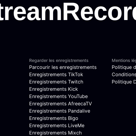
Regarder les enregistrements
Mentions lé
Parcourir les enregistrements
Politique d
Enregistrements TikTok
Conditions 
Enregistrements Twitch
Politique
Enregistrements Kick
Enregistrements YouTube
Enregistrements AfreecaTV
Enregistrements Pandalive
Enregistrements Bigo
Enregistrements LiveMe
Enregistrements Mixch