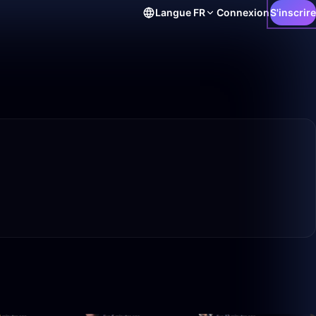
Langue
FR
Connexion
S'inscrire
31:23
5:28