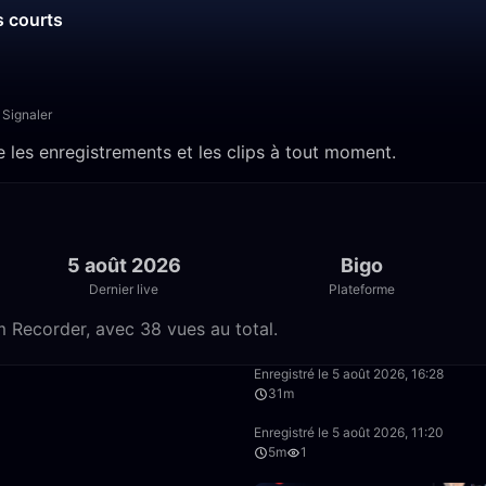
s courts
Signaler
e les enregistrements et les clips à tout moment.
5 août 2026
Bigo
Dernier live
Plateforme
m Recorder, avec 38 vues au total.
43:10
Enregistré le 5 août 2026, 16:28
31m
24:58
Enregistré le 5 août 2026, 11:20
5m
1
1:17:15