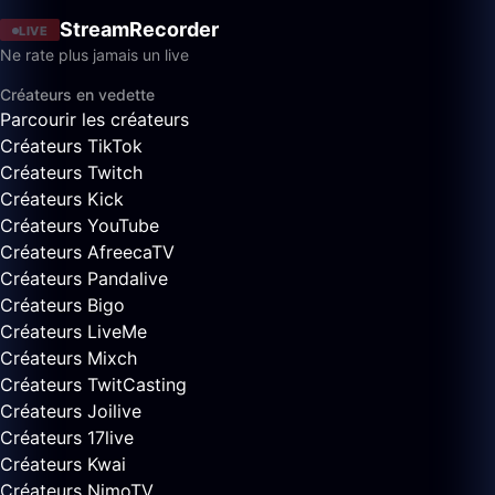
StreamRecorder
LIVE
Ne rate plus jamais un live
Créateurs en vedette
Parcourir les créateurs
Créateurs TikTok
Créateurs Twitch
Créateurs Kick
Créateurs YouTube
Créateurs AfreecaTV
Créateurs Pandalive
Créateurs Bigo
Créateurs LiveMe
Créateurs Mixch
Créateurs TwitCasting
Créateurs Joilive
Créateurs 17live
Créateurs Kwai
Créateurs NimoTV