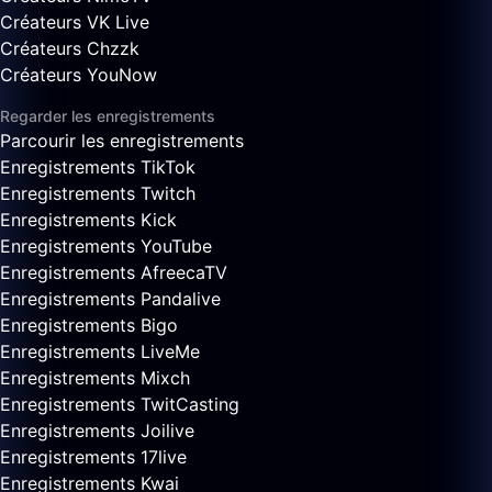
Créateurs VK Live
Créateurs Chzzk
Créateurs YouNow
Regarder les enregistrements
Parcourir les enregistrements
Enregistrements TikTok
Enregistrements Twitch
Enregistrements Kick
Enregistrements YouTube
Enregistrements AfreecaTV
Enregistrements Pandalive
Enregistrements Bigo
Enregistrements LiveMe
Enregistrements Mixch
Enregistrements TwitCasting
Enregistrements Joilive
Enregistrements 17live
Enregistrements Kwai