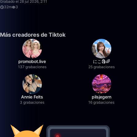
Grabado el 28 jul 2026, 2:11
32m
3
Más creadores de Tiktok
promobot.live
にこ🗿🌈
137 grabaciones
25 grabaciones
Annie Felts
pilsjegern
3 grabaciones
16 grabaciones