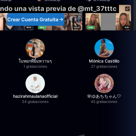
endo una vista previa de @mt_37tttc
Crear Cuenta Gratuita
ใบหยกที่ยิ้มหวานๆ
Mónica Castillo
1 grabaciones
27 grabaciones
hazirahmaulanaofficial
🌸ゆあちちゃん🤍
34 grabaciones
45 grabaciones