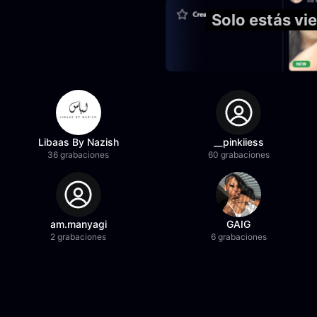
Solo estás vi
Libaas By Nazish
__pinkiiess
36 grabaciones
60 grabaciones
am.manyagi
GAIG
2 grabaciones
6 grabaciones