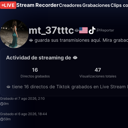
Stream Recorder
LIVE
Creadores
Grabaciones
Clips c
mt_37tttc
🫦
Reportar
🫦 guarda sus transmisiones aquí. Mira grabac
Actividad de streaming de 🫦
16
47
Directos grabados
Visualizaciones totales
🫦 tiene 16 directos de Tiktok grabados en Live Stream R
Grabado el 7 ago 2026, 2:10
9m
Grabado el 6 ago 2026, 18:44
59m