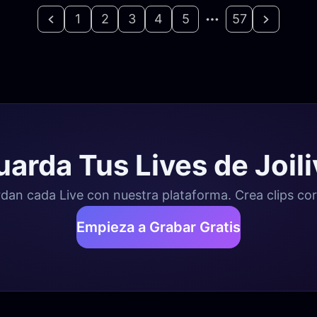
1
2
3
4
5
57
arda Tus Lives de Joil
dan cada Live con nuestra plataforma. Crea clips cort
Empieza a Grabar Gratis