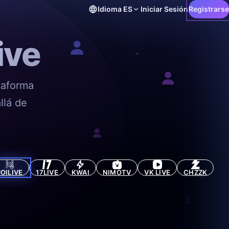
Idioma
ES
Iniciar Sesión
Registrarse
ive
taforma
llá de
JOILIVE
17LIVE
KWAI
NIMOTV
VK LIVE
CHZZK