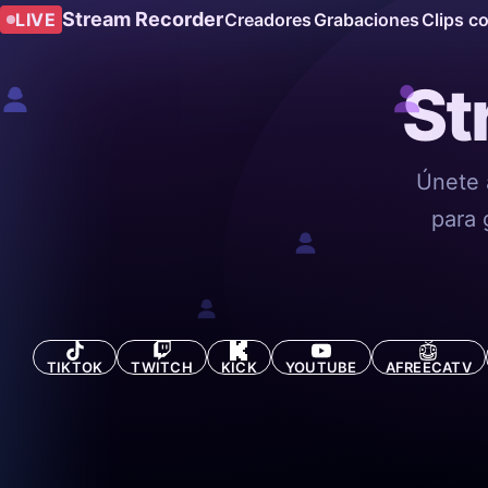
Stream Recorder
LIVE
Creadores
Grabaciones
Clips c
St
Únete 
para 
TIKTOK
TWITCH
KICK
YOUTUBE
AFREECATV