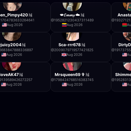
en_Pimpy420
💋𝓔𝓶𝓶𝔂 ☁️
Anast
31704783633264641
@
1952821230437311489
@
19327121
Aug 2026
Aug 2026
Au
juicy2004
Sca-rrr678
Dirty
6683847888336897
@
2009079719577421825
@
19173755
Aug 2026
Aug 2026
Au
loveAK47
Mrsqueen69 ✞
Shimme
9139589426272257
@
1798424768516383745
@
1952831
Aug 2026
Aug 2026
Au