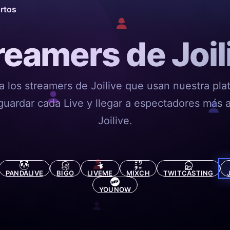
ortos
reamers de Joil
a los streamers de Joilive que usan nuestra pla
guardar cada Live y llegar a espectadores más a
Joilive.
PANDALIVE
BIGO
LIVEME
MIXCH
TWITCASTING
YOUNOW