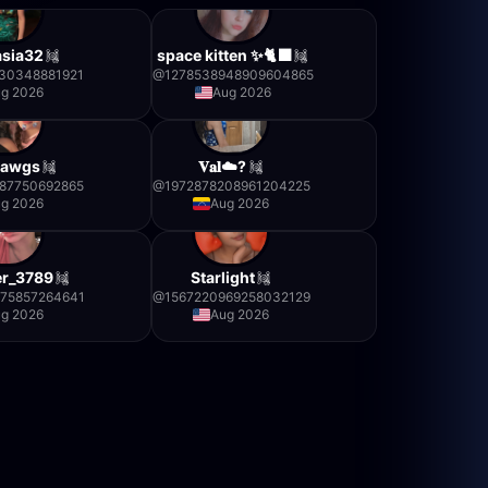
asia32
space kitten ✨🐈‍⬛
30348881921
@
1278538948909604865
g 2026
Aug 2026
Dawgs
𝐕𝐚𝐥☁️?
87750692865
@
1972878208961204225
g 2026
Aug 2026
r_3789
Starlight
375857264641
@
1567220969258032129
g 2026
Aug 2026