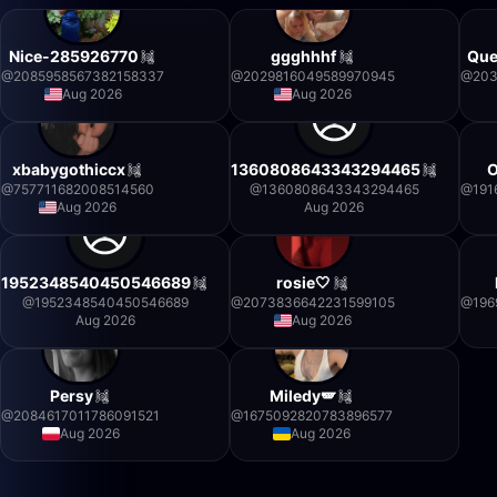
Nice-285926770
ggghhhf
Que
@
2085958567382158337
@
2029816049589970945
@
20
Aug 2026
Aug 2026
xbabygothiccx
1360808643343294465
O
@
757711682008514560
@
1360808643343294465
@
191
Aug 2026
Aug 2026
1952348540450546689
rosie🤍
@
1952348540450546689
@
2073836642231599105
@
196
Aug 2026
Aug 2026
Persy
Miledy🪽
@
2084617011786091521
@
1675092820783896577
Aug 2026
Aug 2026