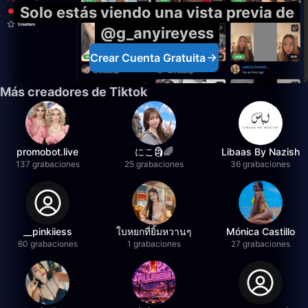
Solo estás viendo una vista previa de
@g_anyireyess
Crear Cuenta Gratuita
Más creadores de Tiktok
promobot.live
にこ🗿🌈
Libaas By Nazish
137 grabaciones
25 grabaciones
36 grabaciones
__pinkiiess
ใบหยกที่ยิ้มหวานๆ
Mónica Castillo
60 grabaciones
1 grabaciones
27 grabaciones