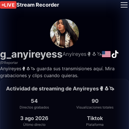
Stream Recorder
LIVE
g_anyireyess
Anyireyes🥊🐧🦄
Reportar
Anyireyes🥊🐧🦄 guarda sus transmisiones aquí. Mira
grabaciones y clips cuando quieras.
Actividad de streaming de Anyireyes🥊🐧🦄
54
90
Directos grabados
Visualizaciones totales
3 ago 2026
Tiktok
Último directo
Plataforma