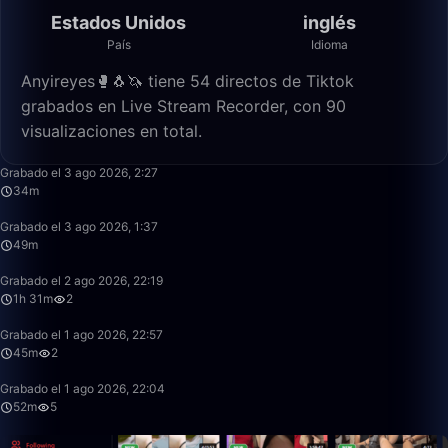
Estados Unidos
inglés
País
Idioma
Anyireyes🥊🐧🦄 tiene 54 directos de Tiktok
grabados en Live Stream Recorder, con 90
visualizaciones en total.
34:03
Grabado el 3 ago 2026, 2:27
34m
49:59
Grabado el 3 ago 2026, 1:37
49m
1:31:32
Grabado el 2 ago 2026, 22:19
1h 31m
2
45:54
Grabado el 1 ago 2026, 22:57
45m
2
52:00
Grabado el 1 ago 2026, 22:04
52m
5