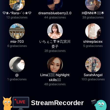
♡❀˖⁺Rara⋆˙⊹❀♡
dreamsblueberry2.0
H@NNI🌟❤️‍🔥🌟
13 grabaciones
44 grabaciones
38 grabaciones
mia-703
いちぇこ👘☀️㌠宮川
shineplacex
6 grabaciones
5 grabaciones
委子
28 grabaciones
@
Lima🇸🇴 highlight
SarahAngel
1 grabaciones
103 grabaciones
skills✌🏽
48 grabaciones