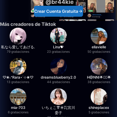
@br44kie
Crear Cuenta Gratuita
Más creadores de Tiktok
私なら愛してあげる.
Lina💝
ellavielle
79 grabaciones
23 grabaciones
50 grabaciones
♡❀˖⁺Rara⋆˙⊹❀♡
dreamsblueberry2.0
H@NNI🌟❤️‍🔥🌟
13 grabaciones
44 grabaciones
38 grabaciones
mia-703
いちぇこ👘☀️㌠宮川
shineplacex
6 grabaciones
5 grabaciones
委子