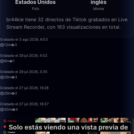
Estados Unidos
inglés
País
Idioma
br44kie tiene 32 directos de Tiktok grabados en Live
Stream Recorder, con 163 visualizaciones en total.
11:59
Grabado el 3 ago 2026, 6:03
12m
3
9:30
Grabado el 29 jul 2026, 4:02
9m
1
26:19
Grabado el 29 jul 2026, 3:35
26m
3
26:29
Grabado el 27 jul 2026, 19:28
26m
2
30:54
Grabado el 27 jul 2026, 18:37
30m
4
Solo estás viendo una vista previa de