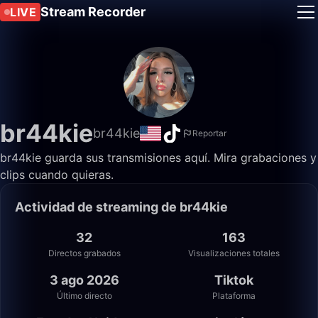
Stream Recorder
LIVE
br44kie
br44kie
Reportar
br44kie guarda sus transmisiones aquí. Mira grabaciones y
clips cuando quieras.
Actividad de streaming de br44kie
32
163
Directos grabados
Visualizaciones totales
3 ago 2026
Tiktok
Último directo
Plataforma