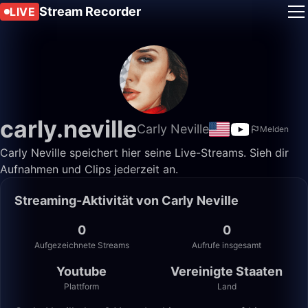
Stream Recorder
LIVE
carly.neville
Carly Neville
Melden
Carly Neville speichert hier seine Live-Streams. Sieh dir
Aufnahmen und Clips jederzeit an.
Streaming-Aktivität von Carly Neville
0
0
Aufgezeichnete Streams
Aufrufe insgesamt
Youtube
Vereinigte Staaten
Plattform
Land