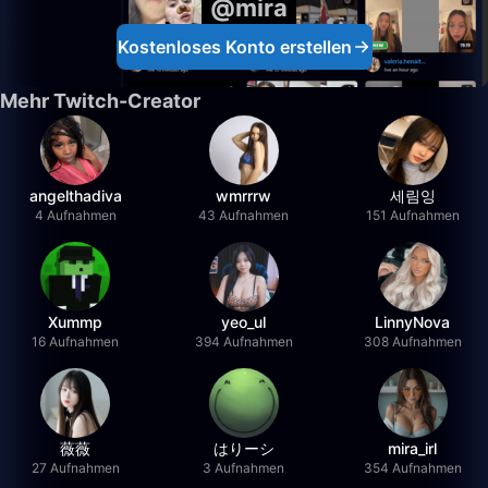
@mira
Kostenloses Konto erstellen
Mehr Twitch-Creator
angelthadiva
wmrrrw
세림잉
4 Aufnahmen
43 Aufnahmen
151 Aufnahmen
Xummp
yeo_ul
LinnyNova
16 Aufnahmen
394 Aufnahmen
308 Aufnahmen
薇薇
はりーシ
mira_irl
27 Aufnahmen
3 Aufnahmen
354 Aufnahmen