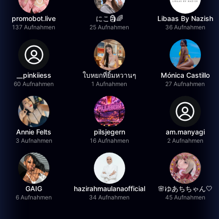
promobot.live
にこ🗿🌈
Libaas By Nazish
137 Aufnahmen
25 Aufnahmen
36 Aufnahmen
__pinkiiess
ใบหยกที่ยิ้มหวานๆ
Mónica Castillo
60 Aufnahmen
1 Aufnahmen
27 Aufnahmen
Annie Felts
pilsjegern
am.manyagi
3 Aufnahmen
16 Aufnahmen
2 Aufnahmen
GAIG
hazirahmaulanaofficial
🌸ゆあちちゃん🤍
6 Aufnahmen
34 Aufnahmen
45 Aufnahmen