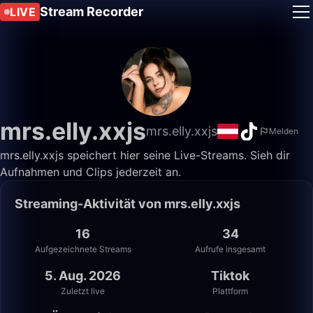
Stream Recorder
LIVE
mrs.elly.xxjs
mrs.elly.xxjs
Melden
mrs.elly.xxjs speichert hier seine Live-Streams. Sieh dir
Aufnahmen und Clips jederzeit an.
Streaming-Aktivität von mrs.elly.xxjs
16
34
Aufgezeichnete Streams
Aufrufe insgesamt
5. Aug. 2026
Tiktok
Zuletzt live
Plattform