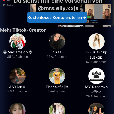
Du siehst nur eine Vorschau von
@mrs.elly.xxjs
Kostenloses Konto erstellen
Mehr Tiktok-Creator
🤪 Madame do 🤪
nisaa
🤍Zuzia🤍 ig:
35 Aufnahmen
19 Aufnahmen
zuzkqpl
57 Aufnahmen
ASYA🍀🍀
Ticer Sofie ᥫ᭡
MY-Rifoamxn
146 Aufnahmen
6 Aufnahmen
Official
29 Aufnahmen