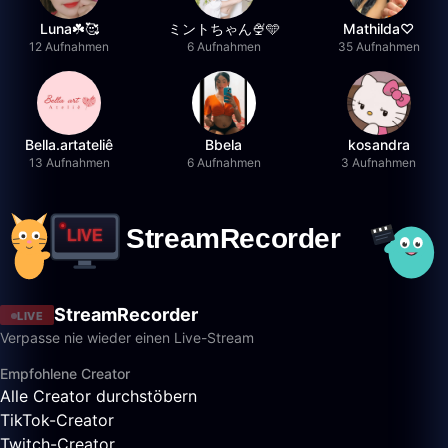
Luna☘️🥰
ミントちゃん🍨🩵
Mathilda♡︎
12 Aufnahmen
6 Aufnahmen
35 Aufnahmen
Bella.artateliê
Bbela
kosandra
13 Aufnahmen
6 Aufnahmen
3 Aufnahmen
StreamRecorder
LIVE
Verpasse nie wieder einen Live-Stream
Empfohlene Creator
Alle Creator durchstöbern
TikTok-Creator
Twitch-Creator