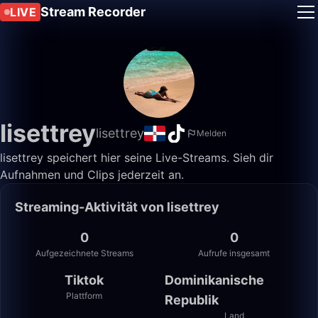
Stream Recorder
LIVE
lisettrey
lisettrey
Melden
lisettrey speichert hier seine Live-Streams. Sieh dir
Aufnahmen und Clips jederzeit an.
Streaming-Aktivität von lisettrey
0
0
Aufgezeichnete Streams
Aufrufe insgesamt
Tiktok
Dominikanische
Plattform
Republik
Land