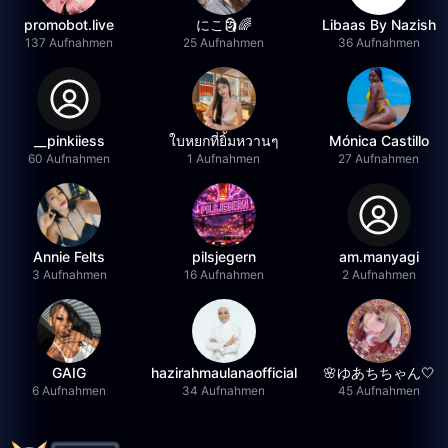
promobot.live
にこ🗿🌈
Libaas By Nazish
137 Aufnahmen
25 Aufnahmen
36 Aufnahmen
__pinkiiess
ใบหยกที่ยิ้มหวานๆ
Mónica Castillo
60 Aufnahmen
1 Aufnahmen
27 Aufnahmen
Annie Felts
pilsjegern
am.manyagi
3 Aufnahmen
16 Aufnahmen
2 Aufnahmen
GAIG
hazirahmaulanaofficial
🌸ゆあちちゃん🤍
6 Aufnahmen
34 Aufnahmen
45 Aufnahmen