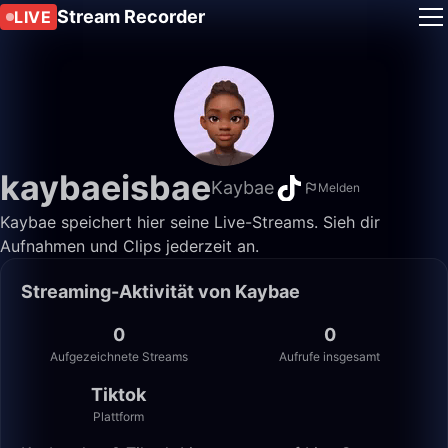
Stream Recorder
LIVE
kaybaeisbae
Kaybae
Melden
Kaybae speichert hier seine Live-Streams. Sieh dir
Aufnahmen und Clips jederzeit an.
Streaming-Aktivität von Kaybae
0
0
Aufgezeichnete Streams
Aufrufe insgesamt
Tiktok
Plattform