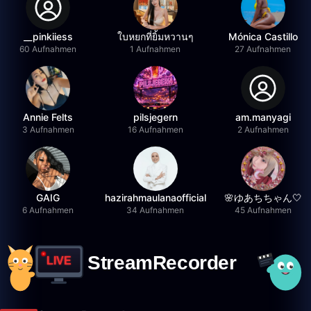
__pinkiiess
ใบหยกที่ยิ้มหวานๆ
Mónica Castillo
60 Aufnahmen
1 Aufnahmen
27 Aufnahmen
Annie Felts
pilsjegern
am.manyagi
3 Aufnahmen
16 Aufnahmen
2 Aufnahmen
GAIG
hazirahmaulanaofficial
🌸ゆあちちゃん🤍
6 Aufnahmen
34 Aufnahmen
45 Aufnahmen