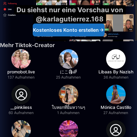
Du siehst nur eine Vorschau von
@karlagutierrez.168
Kostenloses Konto erstellen
Mehr Tiktok-Creator
promobot.live
にこ🗿🌈
Libaas By Nazish
137 Aufnahmen
25 Aufnahmen
36 Aufnahmen
__pinkiiess
ใบหยกที่ยิ้มหวานๆ
Mónica Castillo
60 Aufnahmen
1 Aufnahmen
27 Aufnahmen