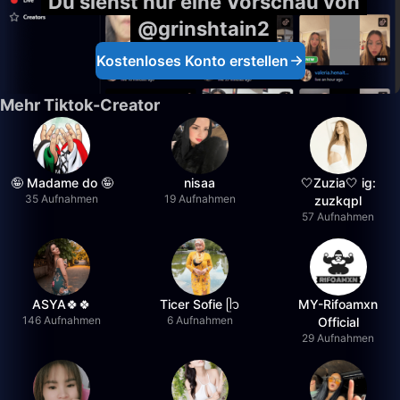
Du siehst nur eine Vorschau von
@grinshtain2
Kostenloses Konto erstellen
Mehr Tiktok-Creator
🤪 Madame do 🤪
nisaa
🤍Zuzia🤍 ig:
35 Aufnahmen
19 Aufnahmen
zuzkqpl
57 Aufnahmen
ASYA🍀🍀
Ticer Sofie ᥫ᭡
MY-Rifoamxn
146 Aufnahmen
6 Aufnahmen
Official
29 Aufnahmen