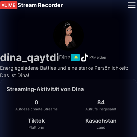
Stream Recorder
LIVE
dina_qaytdi
Dina
Melden
Energiegeladene Battles und eine starke Persönlichkeit:
Das ist Dina!
Streaming-Aktivität von Dina
0
84
Aufgezeichnete Streams
Aufrufe insgesamt
Tiktok
Kasachstan
Plattform
Land