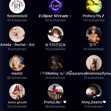
floratrendz0
𝙀𝙘𝙡𝙞𝙥𝙨𝙚 𝙎𝙩𝙧𝙚𝙖𝙢 ✨
Profecy7fly🎵
10 Aufnahmen
60 Aufnahmen
141 Aufnahmen
Amelia・Rechel・Aoi
🎀卡比巴拉🎀
安🐰ྀི
8 Aufnahmen
35 Aufnahmen
43 Aufnahmen
maddz
⋆˚࿔ EllieMay 𝜗𝜚˚⋆🧸ྀི
youcancallmehoneyifyou
86 Aufnahmen
25 Aufnahmen
21 Aufnahmen
𝓵𝓸𝓵𝓲𝓽𝓪 𝓰𝓱𝓲𝓮𝓽𝓱
PrettyLilly✨🖤
Anny_beatriz❤️
18 Aufnahmen
68 Aufnahmen
5 Aufnahmen