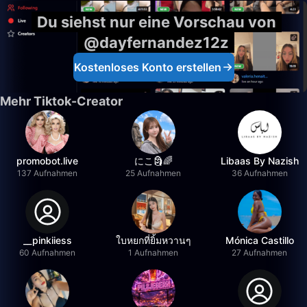
Du siehst nur eine Vorschau von
@dayfernandez12z
Kostenloses Konto erstellen
Mehr Tiktok-Creator
promobot.live
にこ🗿🌈
Libaas By Nazish
137 Aufnahmen
25 Aufnahmen
36 Aufnahmen
__pinkiiess
ใบหยกที่ยิ้มหวานๆ
Mónica Castillo
60 Aufnahmen
1 Aufnahmen
27 Aufnahmen