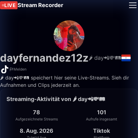
Stream Recorder
LIVE
dayfernandez12z
🌶 day📲💸🛤️
Melden
🌶 day📲💸🛤️ speichert hier seine Live-Streams. Sieh dir
Aufnahmen und Clips jederzeit an.
Streaming-Aktivität von 🌶 day📲💸🛤️
78
101
Aufgezeichnete Streams
Aufrufe insgesamt
8. Aug. 2026
Tiktok
Zuletzt live
Plattform