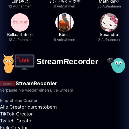
Luna☘️🥰
ミントちゃん🍨🩵
Mathilda♡︎
12 Aufnahmen
6 Aufnahmen
35 Aufnahmen
Bella.artateliê
Bbela
kosandra
13 Aufnahmen
6 Aufnahmen
3 Aufnahmen
StreamRecorder
LIVE
Verpasse nie wieder einen Live-Stream
Empfohlene Creator
Alle Creator durchstöbern
TikTok-Creator
Twitch-Creator
Kick-Creator