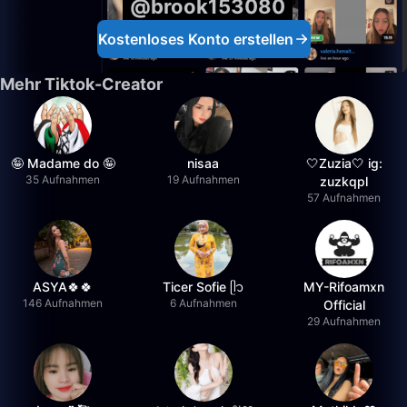
@brook153080
Kostenloses Konto erstellen
Mehr Tiktok-Creator
🤪 Madame do 🤪
nisaa
🤍Zuzia🤍 ig:
35 Aufnahmen
19 Aufnahmen
zuzkqpl
57 Aufnahmen
ASYA🍀🍀
Ticer Sofie ᥫ᭡
MY-Rifoamxn
146 Aufnahmen
6 Aufnahmen
Official
29 Aufnahmen