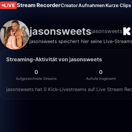
Stream Recorder
LIVE
Creator
Aufnahmen
Kurze Clips
jasonsweets
jasonsweets
jasonsweets speichert hier seine Live-Streams
Streaming-Aktivität von jasonsweets
0
0
Aufgezeichnete Streams
Aufrufe insgesamt
jasonsweets hat 0 Kick-Livestreams auf Live Stream Rec