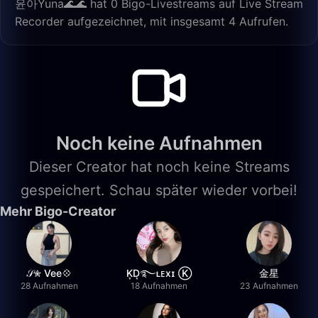
윤아Yuna🌊🌊 hat 0 Bigo-Livestreams auf Live Stream
Recorder aufgezeichnet, mit insgesamt 4 Aufrufen.
Noch keine Aufnahmen
Dieser Creator hat noch keine Streams
gespeichert. Schau später wieder vorbei!
Mehr Bigo-Creator
𝒮✮ Vee💠
K͙D͙࿐ʟᴇxɪ Ⓚ
金星
28 Aufnahmen
18 Aufnahmen
23 Aufnahmen