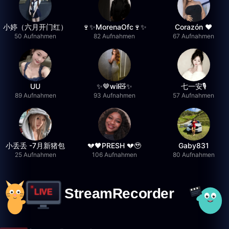
小婷（六月开门红）
🍷✨MorenaOfc🍷✨
Corazón ♥
50 Aufnahmen
82 Aufnahmen
67 Aufnahmen
UU
✨🤎wil🧸✨
七一安🎙️
89 Aufnahmen
93 Aufnahmen
57 Aufnahmen
小丢丢 -7月新猪包
💔🖤PRESH 💔🥹
Gaby831
25 Aufnahmen
106 Aufnahmen
80 Aufnahmen