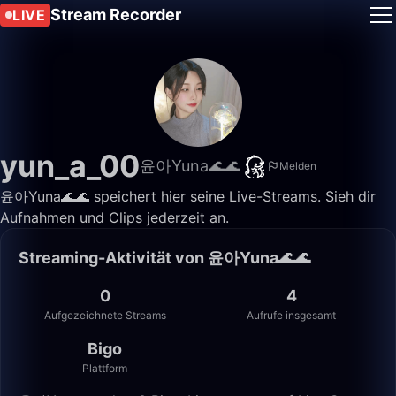
Stream Recorder
LIVE
yun_a_00
윤아Yuna🌊🌊
Melden
윤아Yuna🌊🌊 speichert hier seine Live-Streams. Sieh dir
Aufnahmen und Clips jederzeit an.
Streaming-Aktivität von 윤아Yuna🌊🌊
0
4
Aufgezeichnete Streams
Aufrufe insgesamt
Bigo
Plattform