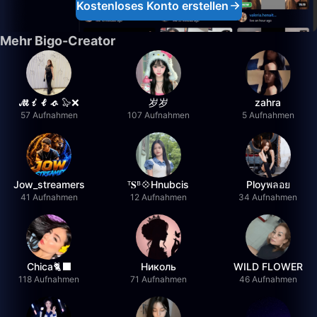
Kostenloses Konto erstellen
Mehr Bigo-Creator
𝓜𝓲𝓵𝓸 🦭❌
岁岁
zahra
57 Aufnahmen
107 Aufnahmen
5 Aufnahmen
Jow_streamers
ᵀ𝐒ᴮ💠Hnubcis
Ployพลอย
41 Aufnahmen
12 Aufnahmen
34 Aufnahmen
Chica🐈‍⬛
Николь
WILD FLOWER
118 Aufnahmen
71 Aufnahmen
46 Aufnahmen