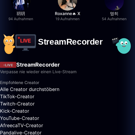
玥玥
Roxanne🔥 X
멍히
94 Aufnahmen
19 Aufnahmen
54 Aufnahmen
StreamRecorder
LIVE
Verpasse nie wieder einen Live-Stream
Empfohlene Creator
Alle Creator durchstöbern
TikTok-Creator
Twitch-Creator
Kick-Creator
YouTube-Creator
AfreecaTV-Creator
Pandalive-Creator