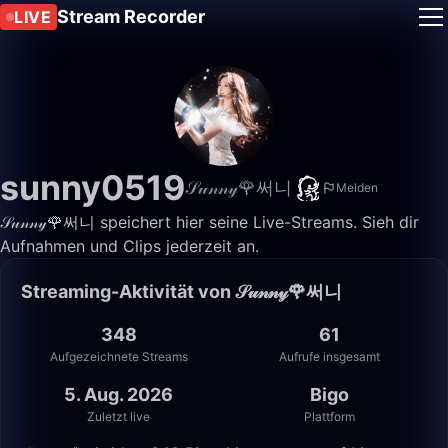
Stream Recorder
LIVE
sunny0519
𝒮𝓊𝓃𝓃𝓎🌹써니
Melden
𝒮𝓊𝓃𝓃𝓎🌹써니 speichert hier seine Live-Streams. Sieh dir
Aufnahmen und Clips jederzeit an.
Streaming-Aktivität von 𝒮𝓊𝓃𝓃𝓎🌹써니
348
61
Aufgezeichnete Streams
Aufrufe insgesamt
5. Aug. 2026
Bigo
Zuletzt live
Plattform