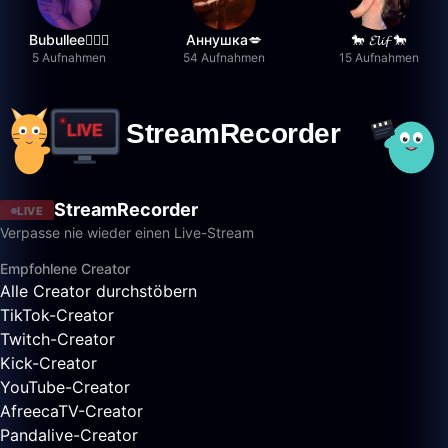
Bubullee🧚🏼‍♀️
Аннушка💋
🐎 𝓔𝓵𝓲𝓯 🐎
5 Aufnahmen
54 Aufnahmen
15 Aufnahmen
StreamRecorder
LIVE
Verpasse nie wieder einen Live-Stream
Empfohlene Creator
Alle Creator durchstöbern
TikTok-Creator
Twitch-Creator
Kick-Creator
YouTube-Creator
AfreecaTV-Creator
Pandalive-Creator