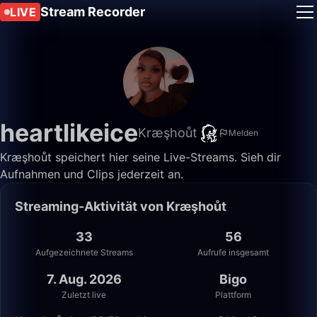
Stream Recorder
LIVE
heartlikeice
Kræşhoůt
Melden
Kræşhoůt speichert hier seine Live-Streams. Sieh dir
Aufnahmen und Clips jederzeit an.
Streaming-Aktivität von Kræşhoůt
33
56
Aufgezeichnete Streams
Aufrufe insgesamt
7. Aug. 2026
Bigo
Zuletzt live
Plattform