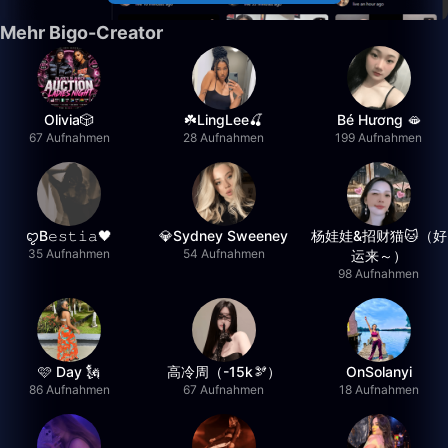
Mehr Bigo-Creator
Olivia🎲
☘️LingLee🍒
Bé Hương 🫦
67 Aufnahmen
28 Aufnahmen
199 Aufnahmen
ꨄB𝚎𝚜𝚝𝚒𝚊🖤
💎Sydney Sweeney
杨娃娃&招财猫🐱（好
35 Aufnahmen
54 Aufnahmen
运来～）
98 Aufnahmen
🩷 Day 🗽
高冷周（-15k🫘）
OnSolanyi
86 Aufnahmen
67 Aufnahmen
18 Aufnahmen