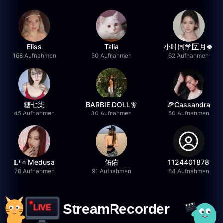
Eliss
Talia
小叶同学7️⃣月🍀
168 Aufnahmen
50 Aufnahmen
62 Aufnahmen
糖七柒
BARBIE DOLL🧚
🍕Cassandra
45 Aufnahmen
30 Aufnahmen
50 Aufnahmen
𝐋ᵀ🔅Medusa
佑佑
1124401878
78 Aufnahmen
91 Aufnahmen
84 Aufnahmen