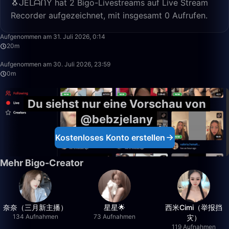
🐧ᒍEᒪᗩᑎY hat 2 Bigo-Livestreams auf Live Stream
Recorder aufgezeichnet, mit insgesamt 0 Aufrufen.
20:21
Aufgenommen am 31. Juli 2026, 0:14
20m
0:15
Aufgenommen am 30. Juli 2026, 23:59
0m
Du siehst nur eine Vorschau von
@bebzjelany
Kostenloses Konto erstellen
Mehr Bigo-Creator
奈奈（三月新主播）
星星🌟
西米Cimi（举报挡
134 Aufnahmen
73 Aufnahmen
灾）
119 Aufnahmen