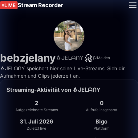
Stream Recorder
LIVE
bebzjelany
🐧ᒍEᒪᗩᑎY
Melden
🐧ᒍEᒪᗩᑎY speichert hier seine Live-Streams. Sieh dir
Aufnahmen und Clips jederzeit an.
Streaming-Aktivität von 🐧ᒍEᒪᗩᑎY
2
0
Aufgezeichnete Streams
Aufrufe insgesamt
31. Juli 2026
Bigo
Zuletzt live
Plattform