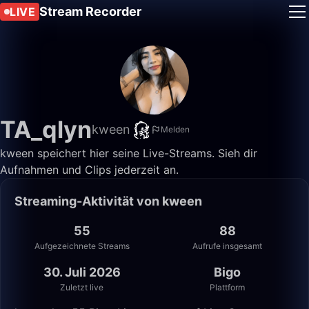
Stream Recorder
LIVE
TA_qlyn
kween
Melden
kween speichert hier seine Live-Streams. Sieh dir
Aufnahmen und Clips jederzeit an.
Streaming-Aktivität von kween
55
88
Aufgezeichnete Streams
Aufrufe insgesamt
30. Juli 2026
Bigo
Zuletzt live
Plattform