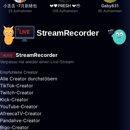
小丢丢 -7月新猪包
💔🖤PRESH 💔🥹
Gaby831
25 Aufnahmen
106 Aufnahmen
80 Aufnahmen
StreamRecorder
LIVE
Verpasse nie wieder einen Live-Stream
Empfohlene Creator
Alle Creator durchstöbern
TikTok-Creator
Twitch-Creator
Kick-Creator
YouTube-Creator
AfreecaTV-Creator
Pandalive-Creator
Bigo-Creator