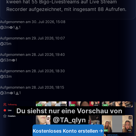
kween hat 55 Bigo-Livestreams auf Live Stream
Recorder aufgezeichnet, mit insgesamt 88 Aufrufen.
2:50
Aufgenommen am 30. Juli 2026, 15:08
2m
1
1
25:07
Aufgenommen am 29. Juli 2026, 10:07
25m
53:00
Aufgenommen am 28. Juli 2026, 19:40
53m
1
53:16
Aufgenommen am 28. Juli 2026, 18:30
53m
3:53
Aufgenommen am 28. Juli 2026, 18:15
3m
1
1
Du siehst nur eine Vorschau von
@TA_qlyn
Kostenloses Konto erstellen