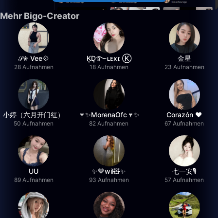
Mehr Bigo-Creator
𝒮✮ Vee💠
K͙D͙࿐ʟᴇxɪ Ⓚ
金星
28 Aufnahmen
18 Aufnahmen
23 Aufnahmen
小婷（六月开门红）
🍷✨MorenaOfc🍷✨
Corazón ♥
50 Aufnahmen
82 Aufnahmen
67 Aufnahmen
UU
✨🤎wil🧸✨
七一安🎙️
89 Aufnahmen
93 Aufnahmen
57 Aufnahmen