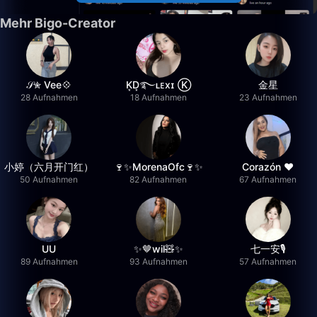
Mehr Bigo-Creator
𝒮✮ Vee💠
K͙D͙࿐ʟᴇxɪ Ⓚ
金星
28 Aufnahmen
18 Aufnahmen
23 Aufnahmen
小婷（六月开门红）
🍷✨MorenaOfc🍷✨
Corazón ♥
50 Aufnahmen
82 Aufnahmen
67 Aufnahmen
UU
✨🤎wil🧸✨
七一安🎙️
89 Aufnahmen
93 Aufnahmen
57 Aufnahmen