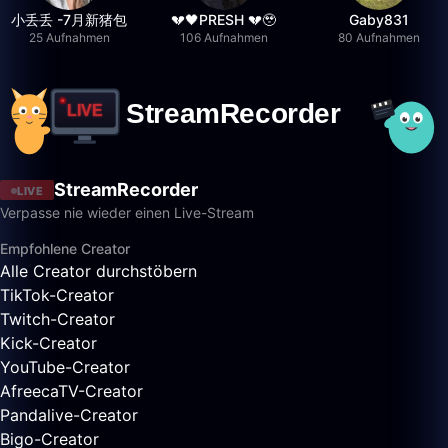
小丢丢 -7月新猪包
💔🖤PRESH 💔🥹
Gaby831
25 Aufnahmen
106 Aufnahmen
80 Aufnahmen
StreamRecorder
LIVE
Verpasse nie wieder einen Live-Stream
Empfohlene Creator
Alle Creator durchstöbern
TikTok-Creator
Twitch-Creator
Kick-Creator
YouTube-Creator
AfreecaTV-Creator
Pandalive-Creator
Bigo-Creator