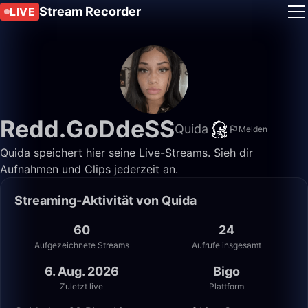
Stream Recorder
LIVE
Redd.GoDdeSS
Quida
Melden
Quida speichert hier seine Live-Streams. Sieh dir
Aufnahmen und Clips jederzeit an.
Streaming-Aktivität von Quida
60
24
Aufgezeichnete Streams
Aufrufe insgesamt
6. Aug. 2026
Bigo
Zuletzt live
Plattform