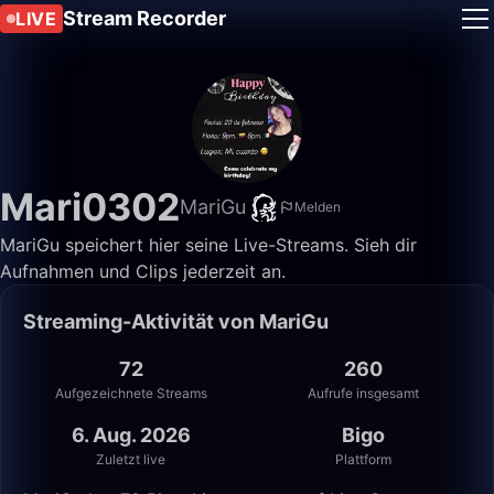
Stream Recorder
LIVE
Mari0302
MariGu
Melden
MariGu speichert hier seine Live-Streams. Sieh dir
Aufnahmen und Clips jederzeit an.
Streaming-Aktivität von MariGu
72
260
Aufgezeichnete Streams
Aufrufe insgesamt
6. Aug. 2026
Bigo
Zuletzt live
Plattform