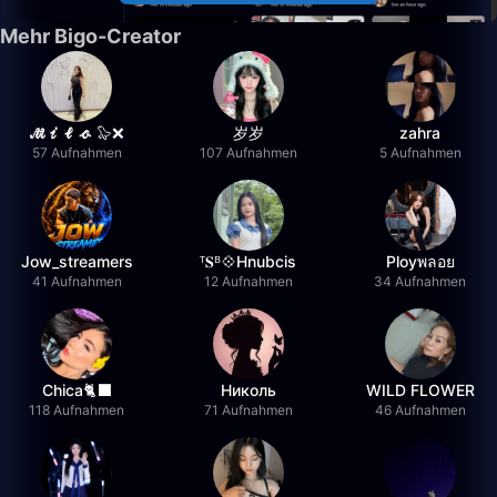
Mehr Bigo-Creator
𝓜𝓲𝓵𝓸 🦭❌
岁岁
zahra
57 Aufnahmen
107 Aufnahmen
5 Aufnahmen
Jow_streamers
ᵀ𝐒ᴮ💠Hnubcis
Ployพลอย
41 Aufnahmen
12 Aufnahmen
34 Aufnahmen
Chica🐈‍⬛
Николь
WILD FLOWER
118 Aufnahmen
71 Aufnahmen
46 Aufnahmen