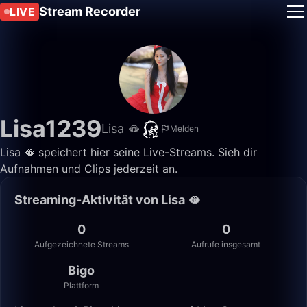
Stream Recorder
LIVE
Lisa1239
Lisa 🫦
Melden
Lisa 🫦 speichert hier seine Live-Streams. Sieh dir
Aufnahmen und Clips jederzeit an.
Streaming-Aktivität von Lisa 🫦
0
0
Aufgezeichnete Streams
Aufrufe insgesamt
Bigo
Plattform