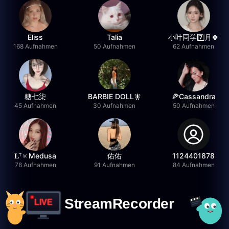
Eliss
Talia
小叶同学7️⃣月🍀
168 Aufnahmen
50 Aufnahmen
62 Aufnahmen
糖七柒
BARBIE DOLL🧚
🍕Cassandra
45 Aufnahmen
30 Aufnahmen
50 Aufnahmen
𝐋ᵀ🔅Medusa
佑佑
1124401878
78 Aufnahmen
91 Aufnahmen
84 Aufnahmen