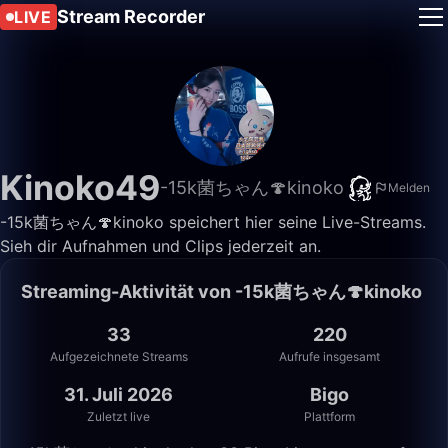
Stream Recorder
LIVE
Kinoko49
-15k菌ちゃん🍄kinoko
Melden
-15k菌ちゃん🍄kinoko speichert hier seine Live-Streams.
Sieh dir Aufnahmen und Clips jederzeit an.
Streaming-Aktivität von -15k菌ちゃん🍄kinoko
33
220
Aufgezeichnete Streams
Aufrufe insgesamt
31. Juli 2026
Bigo
Zuletzt live
Plattform