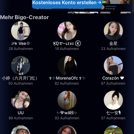
Kostenloses Konto erstellen
Mehr Bigo-Creator
𝒮✮ Vee💠
K͙D͙࿐ʟᴇxɪ Ⓚ
金星
28 Aufnahmen
18 Aufnahmen
23 Aufnahmen
小婷（六月开门红）
🍷✨MorenaOfc🍷✨
Corazón ♥
50 Aufnahmen
82 Aufnahmen
67 Aufnahmen
UU
✨🤎wil🧸✨
七一安🎙️
89 Aufnahmen
93 Aufnahmen
57 Aufnahmen