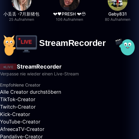
小丢丢 -7月新猪包
💔🖤PRESH 💔🥹
Gaby831
25 Aufnahmen
106 Aufnahmen
80 Aufnahmen
StreamRecorder
LIVE
Verpasse nie wieder einen Live-Stream
Empfohlene Creator
Alle Creator durchstöbern
TikTok-Creator
Twitch-Creator
Kick-Creator
YouTube-Creator
AfreecaTV-Creator
Pandalive-Creator