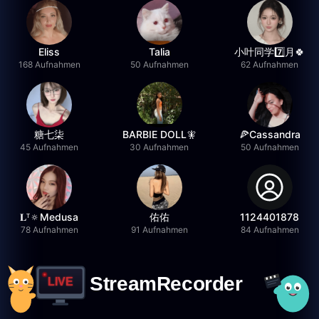
Eliss
Talia
小叶同学7️⃣月🍀
168 Aufnahmen
50 Aufnahmen
62 Aufnahmen
糖七柒
BARBIE DOLL🧚
🍕Cassandra
45 Aufnahmen
30 Aufnahmen
50 Aufnahmen
𝐋ᵀ🔅Medusa
佑佑
1124401878
78 Aufnahmen
91 Aufnahmen
84 Aufnahmen